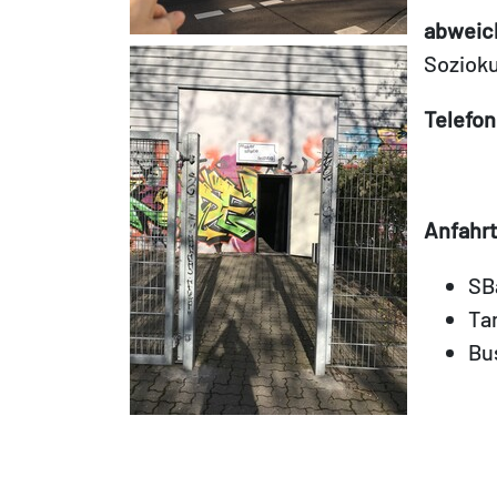
abweic
Sozioku
Telefon
Anfahrt
SB
Tam
Bus