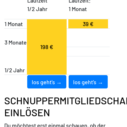
Laufzeit
Laufzeit:
1/2 Jahr
1 Monat
1 Monat
39 €
3 Monate
198 €
1/2 Jahr
los geht's →
los geht's →
SCHNUPPERMITGLIEDSCHA
EINLÖSEN
Du möchtest erst einmal schauen, ob der